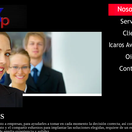
S
to a empresas, para ayudarles a tomar en cada momento la decisión correcta, así co
 y el compartir esfuerzos para implantar las soluciones elegidas, requiere de un 
de amplia experiencia y solidez.